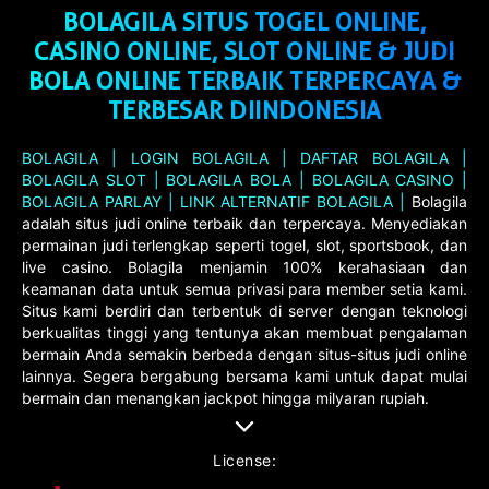
BOLAGILA SITUS TOGEL ONLINE,
CASINO ONLINE, SLOT ONLINE & JUDI
BOLA ONLINE TERBAIK TERPERCAYA &
TERBESAR DIINDONESIA
BOLAGILA |
LOGIN BOLAGILA |
DAFTAR BOLAGILA |
BOLAGILA SLOT |
BOLAGILA BOLA |
BOLAGILA CASINO |
BOLAGILA PARLAY |
LINK ALTERNATIF BOLAGILA |
Bolagila
adalah situs judi online terbaik dan terpercaya. Menyediakan
permainan judi terlengkap seperti togel, slot, sportsbook, dan
live casino. Bolagila menjamin 100% kerahasiaan dan
keamanan data untuk semua privasi para member setia kami.
Situs kami berdiri dan terbentuk di server dengan teknologi
berkualitas tinggi yang tentunya akan membuat pengalaman
bermain Anda semakin berbeda dengan situs-situs judi online
lainnya. Segera bergabung bersama kami untuk dapat mulai
bermain dan menangkan jackpot hingga milyaran rupiah.
License: