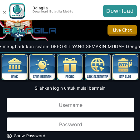
Bolagila
Download
×
Download Bolagila Mobile
Live Chat
enghadirkan sistem DEPOSIT YANG SEMAKIN MUDAH Dengan FITUR 
Silahkan login untuk mulai bermain
Show Password