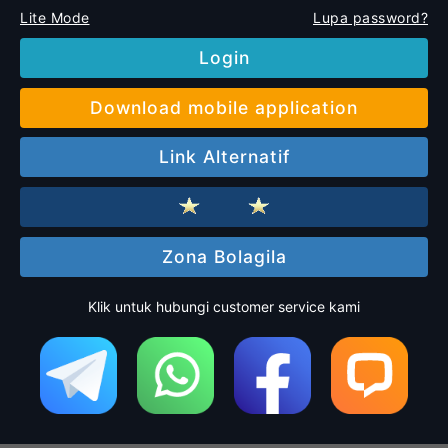
Lite Mode
Lupa password?
Login
Download mobile application
Link Alternatif
Zona Bolagila
Klik untuk hubungi customer service kami